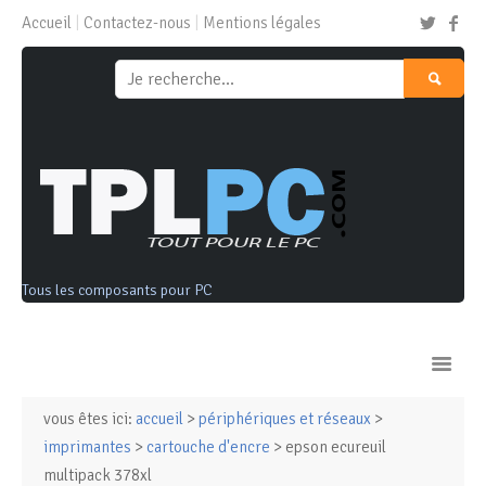
Accueil
Contactez-nous
Mentions légales
Tous les composants pour PC
vous êtes ici:
accueil
>
périphériques et réseaux
>
Ordinateurs & Tablettes
imprimantes
>
cartouche d'encre
> epson ecureuil
multipack 378xl
Composants