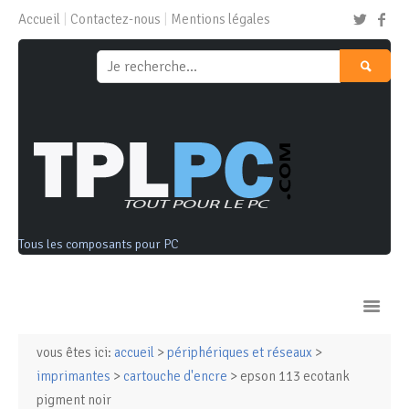
Accueil
Contactez-nous
Mentions légales
Tous les composants pour PC
vous êtes ici:
accueil
>
périphériques et réseaux
>
Ordinateurs & Tablettes
imprimantes
>
cartouche d'encre
> epson 113 ecotank
pigment noir
Composants