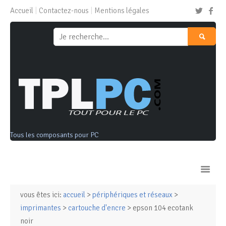
Accueil
Contactez-nous
Mentions légales
Tous les composants pour PC
vous êtes ici:
accueil
>
périphériques et réseaux
>
Ordinateurs & Tablettes
imprimantes
>
cartouche d'encre
> epson 104 ecotank
noir
Composants