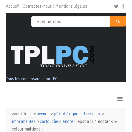
Accueil
Contactez-nous
Mentions légales
Tous les composants pour PC
vous êtes ici:
accueil
>
périphériques et réseaux
>
Ordinateurs & Tablettes
imprimantes
>
cartouche d'encre
> epson 104 ecotank 4-
colour multipack
Composants