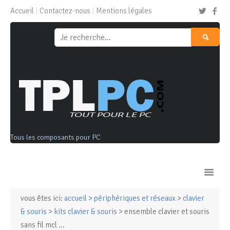
Accueil
Contactez-nous
Mentions légales
Tous les composants pour PC
vous êtes ici:
accueil
>
périphériques et réseaux
>
clavier
Ordinateurs & Tablettes
& souris
>
kits clavier & souris
> ensemble clavier et souris
sans fil mcl ...
Composants