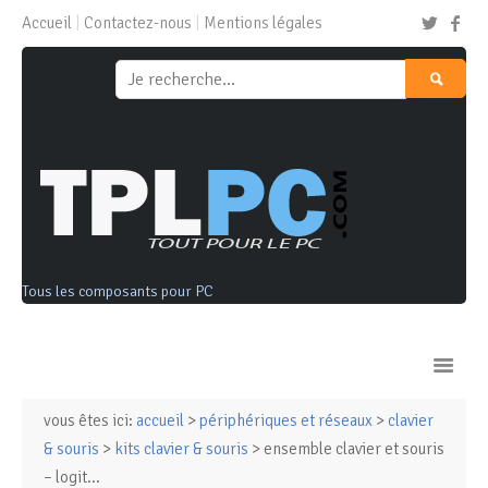
Accueil
Contactez-nous
Mentions légales
Tous les composants pour PC
vous êtes ici:
accueil
>
périphériques et réseaux
>
clavier
Ordinateurs & Tablettes
& souris
>
kits clavier & souris
> ensemble clavier et souris
– logit...
Composants