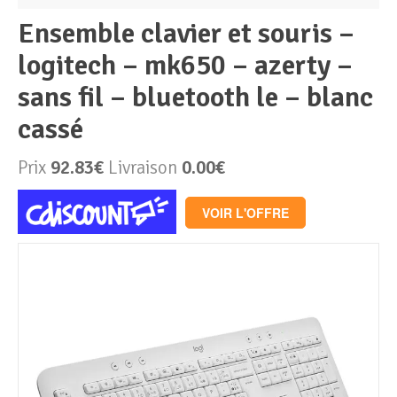
ensemble clavier et souris –
Périphériques & Réseaux
PC de bureau
logitech – mk650 – azerty –
sans fil – bluetooth le – blanc
PC portable
Alimentation PC
cassé
Mini PC
Boitier PC
Clavier & Souris
Prix
92.83€
Livraison
0.00€
PC Tout-en-un
Carte graphique
Ecran PC
VOIR L'OFFRE
PC en kit
Carte mère
Imprimante
Barebone
Mémoire PC
Réseaux
Tablettes
Mémoire Notebook
Processeur