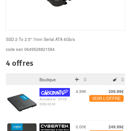
Disque SSD
SSD 2 To 2.5" 7mm Serial ATA 6Gb/s
code ean 0649528821584
4 offres
Boutique
4.99€
209.99€
VOIR L'OFFRE
Actualisé le : 03-03-
2026 02:40
0.00€
249.99€