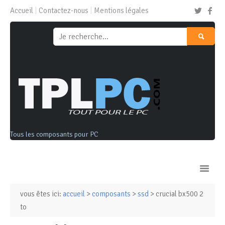
Accueil
Contactez-nous
Mentions légales
Tous les composants pour PC
vous êtes ici:
accueil
>
composants
>
ssd
> crucial bx500 2
Ordinateurs & Tablettes
to
Composants