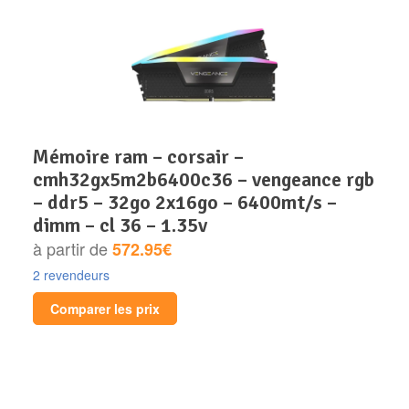
mémoire ram – corsair –
cmh32gx5m2b6400c36 – vengeance rgb
– ddr5 – 32go 2x16go – 6400mt/s –
dimm – cl 36 – 1.35v
à partir de
572.95€
2 revendeurs
Comparer les prix