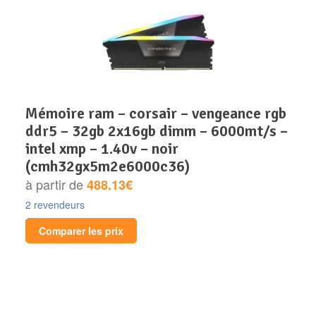
mémoire ram – corsair – vengeance rgb
ddr5 – 32gb 2x16gb dimm – 6000mt/s –
intel xmp – 1.40v – noir
(cmh32gx5m2e6000c36)
à partir de
488.13€
2 revendeurs
Comparer les prix