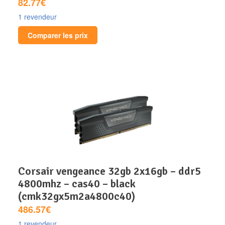
82.77€
1 revendeur
Comparer les prix
corsair vengeance 32gb 2x16gb – ddr5
4800mhz – cas40 – black
(cmk32gx5m2a4800c40)
486.57€
1 revendeur