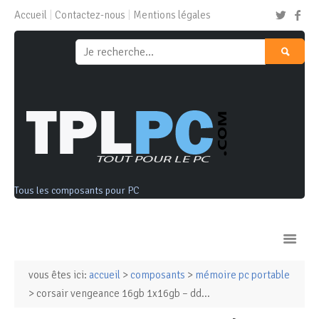
Accueil
Contactez-nous
Mentions légales
Tous les composants pour PC
vous êtes ici:
accueil
>
composants
>
mémoire pc portable
Ordinateurs & Tablettes
> corsair vengeance 16gb 1x16gb – dd...
Composants