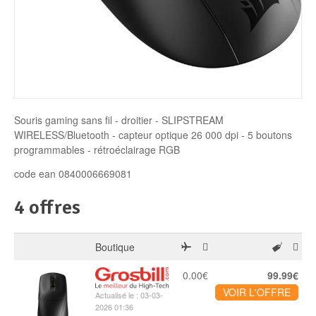
Disque SSD
Souris gaming sans fil - droitier - SLIPSTREAM
WIRELESS/Bluetooth - capteur optique 26 000 dpi - 5 boutons
programmables - rétroéclairage RGB
code ean 0840006669081
4 offres
Boutique
0.00€
99.99€
VOIR L'OFFRE
Actualisé le : 03-03-
2026 01:36