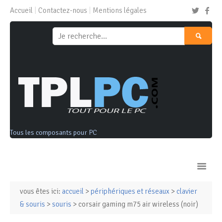
Accueil
Contactez-nous
Mentions légales
Tous les composants pour PC
vous êtes ici:
accueil
>
périphériques et réseaux
>
clavier
Ordinateurs & Tablettes
& souris
>
souris
> corsair gaming m75 air wireless (noir)
Composants