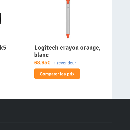
-k5
logitech crayon orange,
blanc
68.95€
1 revendeur
Comparer les prix