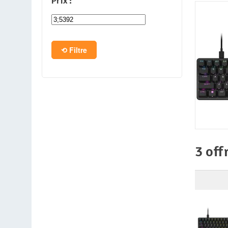
Prix :
PC en kit
Barebone
Filtre
Tablettes
3 off