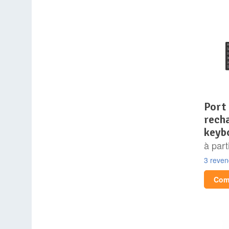
port connect mini
rech
keyb
à part
3 reve
Comp