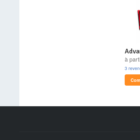
adv
à part
3 reve
Comp