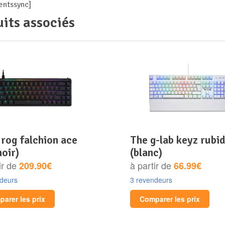
ntssync]
its associés
the g-lab keyz rubidium
noir)
(blanc)
ir de
à partir de
209.90€
66.99€
ndeurs
3 revendeurs
arer les prix
Comparer les prix