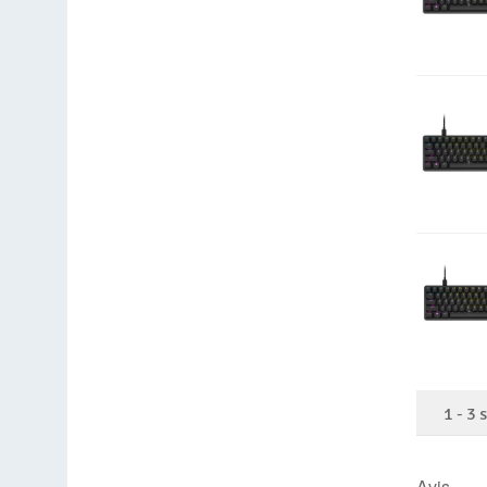
1
-
3
Avis