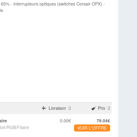
 65% - interrupteurs optiques (switches Corsair OPX) -
is
Livraison
Prix
aire
0.00€
79.04€
oir/RGB/Filaire
VOIR L'OFFRE