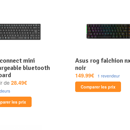
asus rog falchion nx –
argeable bluetooth
noir
oard
149.99€
1 revendeur
ir de
28.49€
Comparer les prix
ndeurs
arer les prix