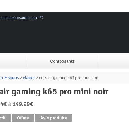
s les composants pour PC
Composants
Alimentation PC
er & souris
>
clavier
> corsair gaming k65 pro mini noir
sair gaming k65 pro mini noir
Boitier PC
04€
à
149.99€
Carte graphique
tif
Offres
Avis produits
Carte mère