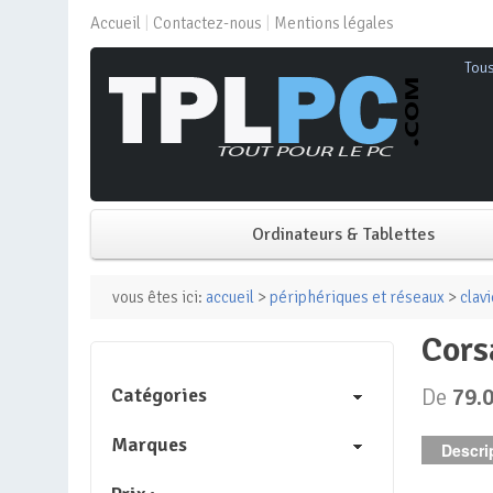
Accueil
Contactez-nous
Mentions légales
Tou
Ordinateurs & Tablettes
PC de bureau
vous êtes ici:
accueil
>
périphériques et réseaux
>
clavi
cor
PC portable
Catégories
De
79.
Mini PC
Marques
Descrip
PC Tout-en-un