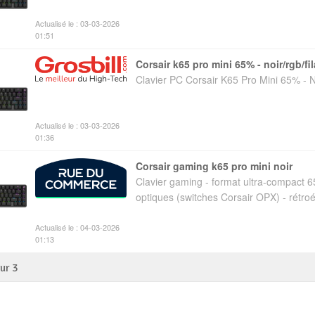
Actualisé le : 03-03-2026
01:51
corsair k65 pro mini 65% - noir/rgb/fil
Clavier PC Corsair K65 Pro Mini 65% - N
Actualisé le : 03-03-2026
01:36
corsair gaming k65 pro mini noir
Clavier gaming - format ultra-compact 6
optiques (switches Corsair OPX) - rétroé
Actualisé le : 04-03-2026
01:13
sur
3