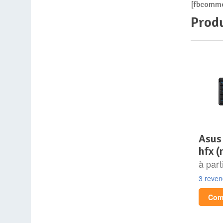
[fbcomme
Produ
asus rog falchion ace
hfx (
à part
3 reve
Comp