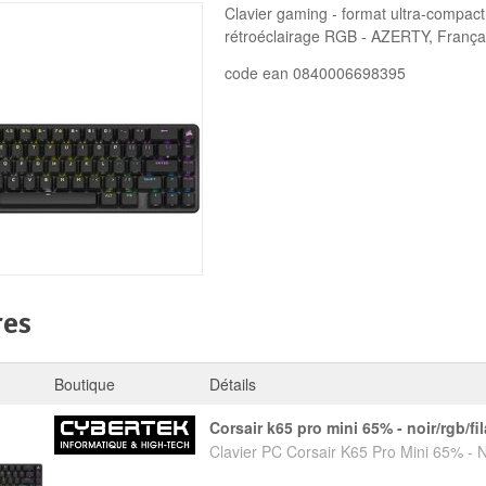
Clavier gaming - format ultra-compact
Mémoire PC
rétroéclairage RGB - AZERTY, França
Mémoire Notebook
code ean 0840006698395
Processeur
Disque SSD
res
Boutique
Détails
corsair k65 pro mini 65% - noir/rgb/fil
Clavier PC Corsair K65 Pro Mini 65% - N