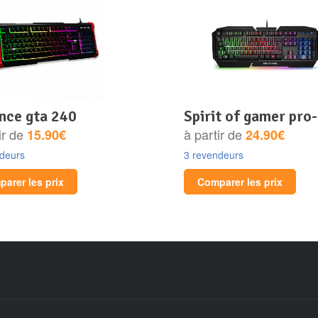
ance gta 240
spirit of gamer pro
ir de
à partir de
15.90€
24.90€
ndeurs
3 revendeurs
arer les prix
Comparer les prix