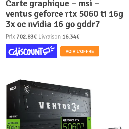
carte graphique – msi –
ventus geforce rtx 5060 ti 16g
Périphériques & Réseaux
PC de bureau
3x oc nvidia 16 go gddr7
PC portable
Alimentation PC
Prix
702.83€
Livraison
16.34€
Mini PC
Boitier PC
Clavier & Souris
VOIR L'OFFRE
PC Tout-en-un
Carte graphique
Ecran PC
PC en kit
Carte mère
Imprimante
Barebone
Mémoire PC
Réseaux
Tablettes
Mémoire Notebook
Processeur