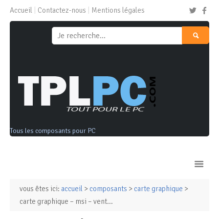
Accueil
Contactez-nous
Mentions légales
Tous les composants pour PC
vous êtes ici:
accueil
>
composants
>
carte graphique
>
Ordinateurs & Tablettes
carte graphique – msi – vent...
Composants