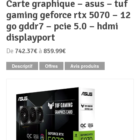
carte graphique – asus – tuf
gaming geforce rtx 5070 – 12
Périphériques & Réseaux
PC de bureau
go gddr7 – pcie 5.0 – hdmi
PC portable
Alimentation PC
displayport
Mini PC
Boitier PC
Clavier & Souris
De
742.37€
à
859.99€
PC Tout-en-un
Carte graphique
Ecran PC
Descriptif
Offres
Avis produits
PC en kit
Carte mère
Imprimante
Barebone
Mémoire PC
Réseaux
Tablettes
Mémoire Notebook
Processeur