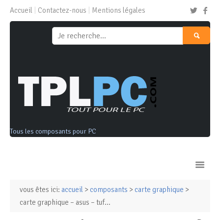
Accueil
Contactez-nous
Mentions légales
Tous les composants pour PC
vous êtes ici:
accueil
>
composants
>
carte graphique
>
Ordinateurs & Tablettes
carte graphique – asus – tuf...
Composants