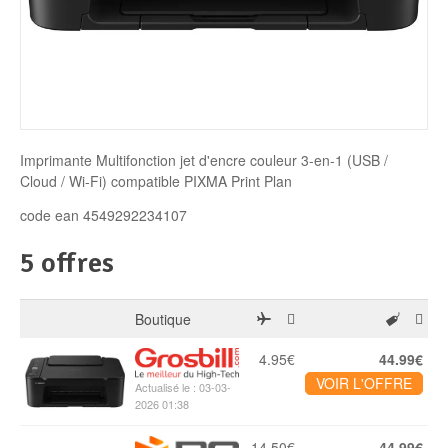
Disque SSD
Imprimante Multifonction jet d'encre couleur 3-en-1 (USB /
Cloud / Wi-Fi) compatible PIXMA Print Plan
code ean 4549292234107
5 offres
Boutique
4.95€
44.99€
VOIR L'OFFRE
Actualisé le : 03-03-
2026 01:38
14.50€
44.99€