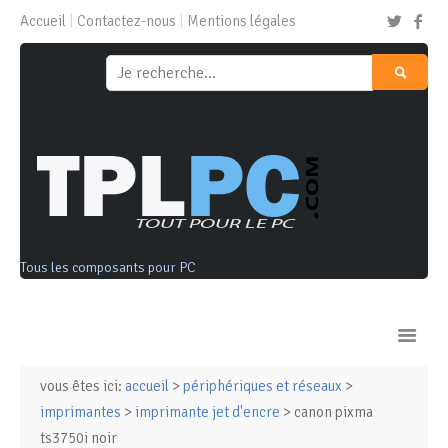
Accueil
Contactez-nous
Mentions légales
Tous les composants pour PC
vous êtes ici:
accueil
>
périphériques et réseaux
>
Ordinateurs & Tablettes
imprimantes
>
imprimante jet d'encre
> canon pixma
ts3750i noir
Composants