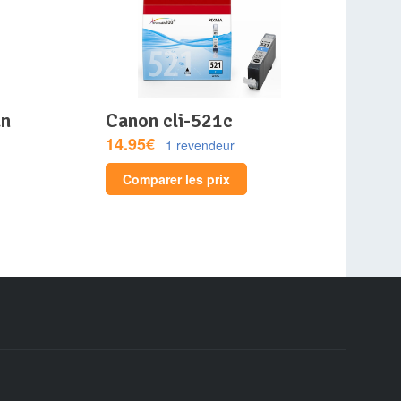
canon cli-521c
14.95€
1 revendeur
Comparer les prix