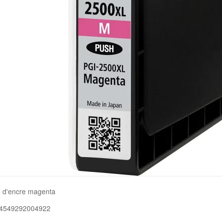
 d'encre magenta
 4549292004922