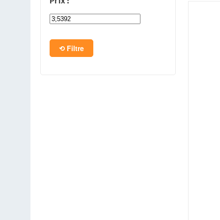
Prix :
PC en kit
Barebone
Filtre
Tablettes