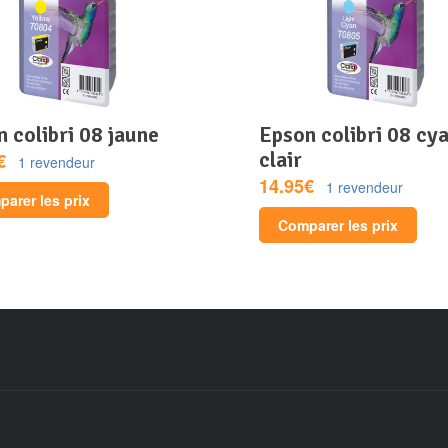
n colibri 08 jaune
epson colibri 08 cyan
clair
€
1 revendeur
14.95€
1 revendeur
arer les prix
Comparer les prix