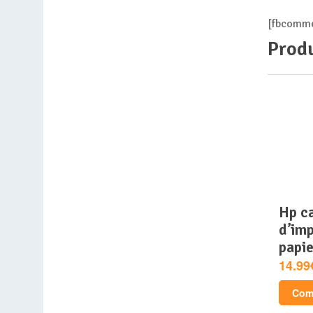
[fbcomme
Produ
hp cartouche
d’imp
papie
14.99
Comp