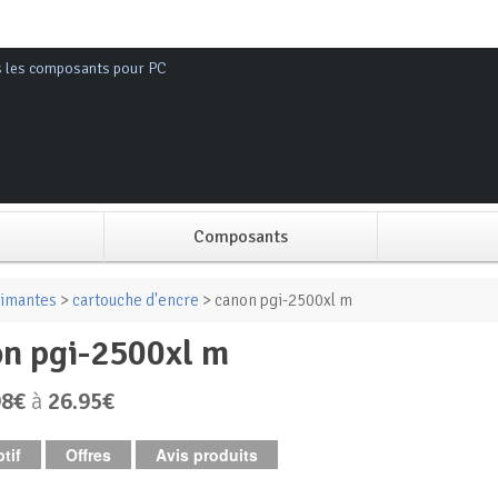
s les composants pour PC
Composants
Alimentation PC
imantes
>
cartouche d'encre
> canon pgi-2500xl m
on pgi-2500xl m
Boitier PC
98€
à
26.95€
Carte graphique
tif
Offres
Avis produits
Carte mère