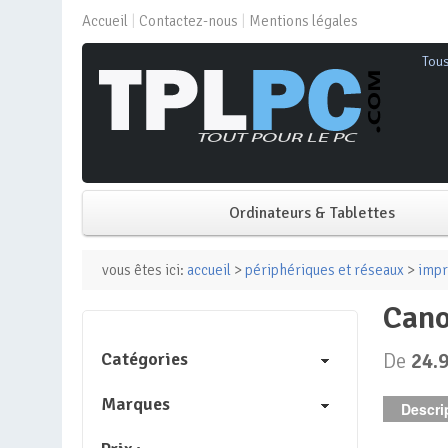
Accueil
Contactez-nous
Mentions légales
Tou
Ordinateurs & Tablettes
PC de bureau
vous êtes ici:
accueil
>
périphériques et réseaux
>
impr
can
PC portable
Catégories
De
24.
Mini PC
Marques
Descrip
PC Tout-en-un