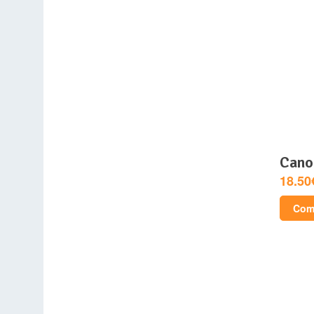
can
18.50
Comp