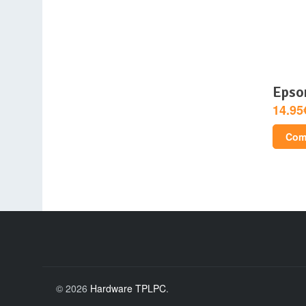
epso
14.95
Comp
© 2026
Hardware TPLPC
.