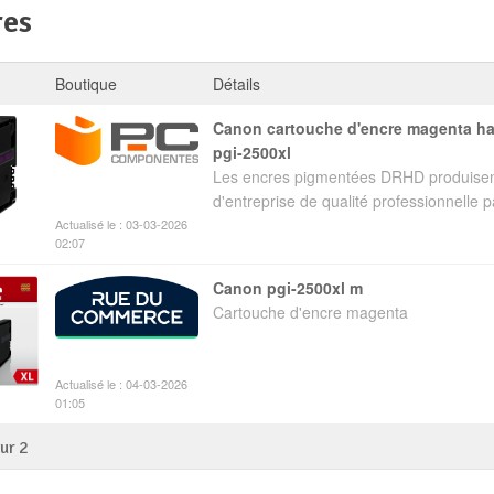
res
Boutique
Détails
canon cartouche d'encre magenta haute autonomie
pgi-2500xl
Les encres pigmentées DRHD produise
d'entreprise de qualité professionnelle p
Actualisé le : 03-03-2026
02:07
canon pgi-2500xl m
Cartouche d'encre magenta
Actualisé le : 04-03-2026
01:05
sur
2