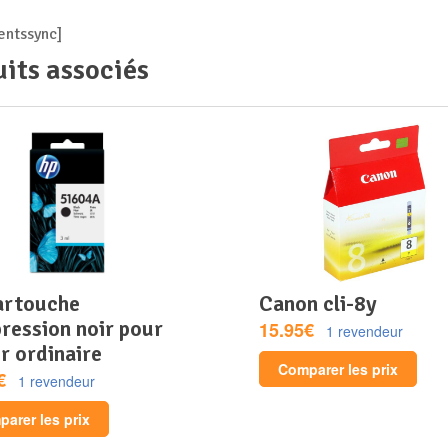
ntssync]
its associés
canon cli-8y
ression noir pour
15.95€
1 revendeur
r ordinaire
Comparer les prix
€
1 revendeur
arer les prix