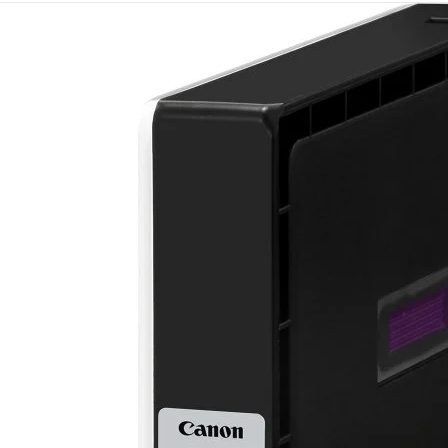
Mémoire PC
Mémoire Notebook
Processeur
Disque SSD