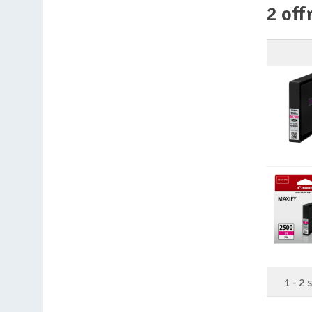
2 off
1
-
2