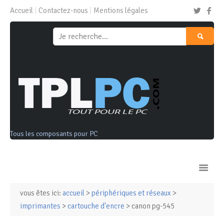
Accueil
Contactez-nous
Mentions légales
Tous les composants pour PC
vous êtes ici:
accueil
>
périphériques et réseaux
>
Ordinateurs & Tablettes
imprimantes
>
cartouche d'encre
> canon pg-545
Composants