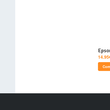
epso
14.95
Comp