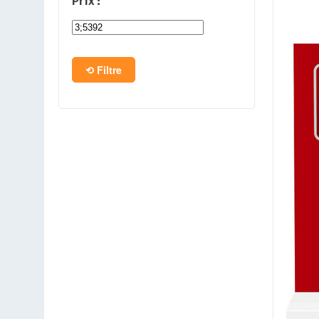
Prix :
PC en kit
Barebone
Filtre
Tablettes