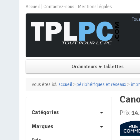
Accueil
Contactez-nous
Mentions légales
Tou
Ordinateurs & Tablettes
PC de bureau
vous êtes ici:
accueil
>
périphériques et réseaux
>
impr
can
PC portable
Catégories
Prix
14
Mini PC
Marques
PC Tout-en-un