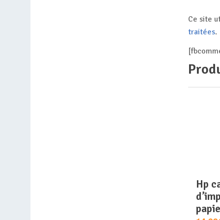
Ce site u
traitées
.
[fbcomme
Produ
hp cartouche
d’imp
papie