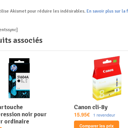
tilise Akismet pour réduire les indésirables.
En savoir plus sur l
ntssync]
its associés
canon cli-8y
ression noir pour
15.95€
1 revendeur
r ordinaire
Comparer les prix