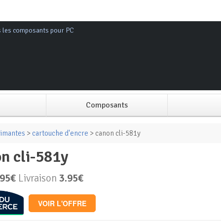
s les composants pour PC
Composants
Alimentation PC
imantes
>
cartouche d'encre
> canon cli-581y
on cli-581y
Boitier PC
.95€
Livraison
3.95€
Carte graphique
VOIR L'OFFRE
Carte mère