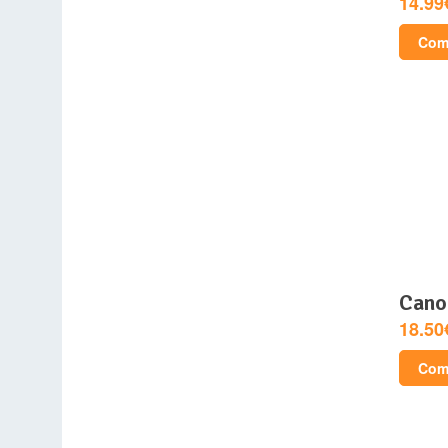
14.99
Comp
can
18.50
Comp