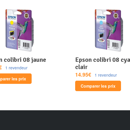
n colibri 08 jaune
epson colibri 08 cyan
clair
€
1 revendeur
14.95€
1 revendeur
arer les prix
Comparer les prix