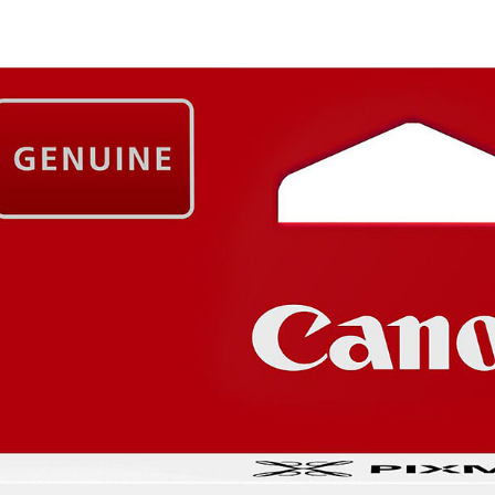
Mémoire PC
Mémoire Notebook
Processeur
Disque SSD