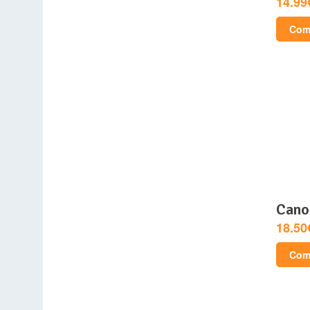
14.99
Comp
can
18.50
Comp