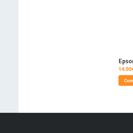
epso
14.95
Comp