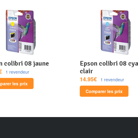
n colibri 08 jaune
epson colibri 08 cyan
clair
€
1 revendeur
14.95€
1 revendeur
arer les prix
Comparer les prix