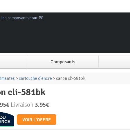
s les composants pour PC
Composants
Alimentation PC
imantes
>
cartouche d'encre
> canon cli-581bk
on cli-581bk
Boitier PC
.95€
Livraison
3.95€
Carte graphique
VOIR L'OFFRE
Carte mère