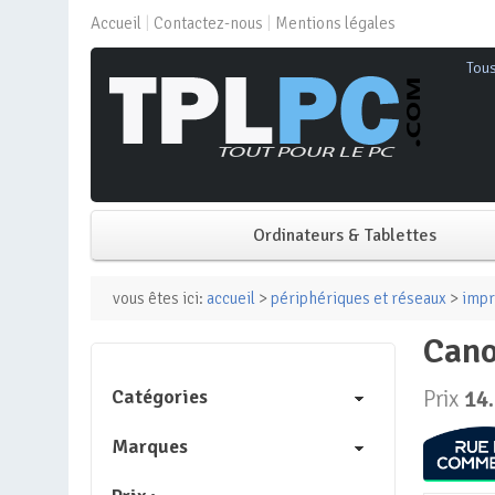
Accueil
Contactez-nous
Mentions légales
Tou
Ordinateurs & Tablettes
PC de bureau
vous êtes ici:
accueil
>
périphériques et réseaux
>
impr
can
PC portable
Catégories
Prix
14
Mini PC
Marques
PC Tout-en-un