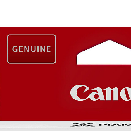
Mémoire PC
Mémoire Notebook
Processeur
Disque SSD