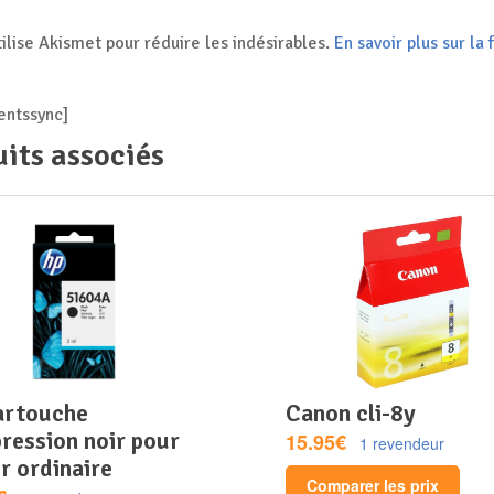
tilise Akismet pour réduire les indésirables.
En savoir plus sur l
ntssync]
its associés
canon cli-8y
ression noir pour
15.95€
1 revendeur
r ordinaire
Comparer les prix