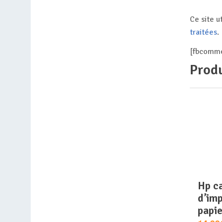
Ce site u
traitées
.
[fbcomme
Produ
hp cartouche
d’imp
papie