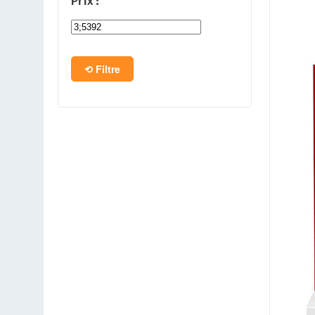
Prix :
PC en kit
Barebone
Filtre
Tablettes