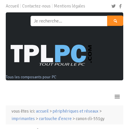
Accueil
Contactez-nous
Mentions légales
Tous les composants pour PC
vous êtes ici:
accueil
>
périphériques et réseaux
>
Ordinateurs & Tablettes
imprimantes
>
cartouche d'encre
> canon cli-551gy
Composants