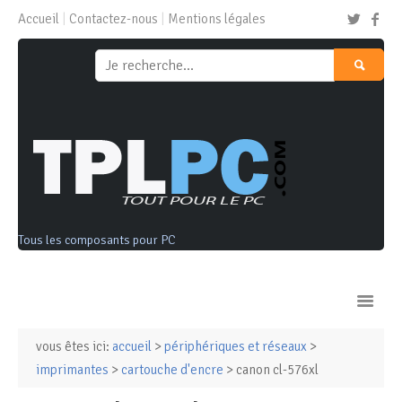
Accueil
Contactez-nous
Mentions légales
Tous les composants pour PC
vous êtes ici:
accueil
>
périphériques et réseaux
>
Ordinateurs & Tablettes
imprimantes
>
cartouche d'encre
> canon cl-576xl
Composants