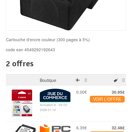
Disque SSD
Cartouche d'encre couleur (300 pages à 5%)
code ean 4549292192643
2 offres
Boutique
0.00€
30.95€
VOIR L'OFFRE
Actualisé le : 04-03-
2026 01:14
6.35€
32.48€