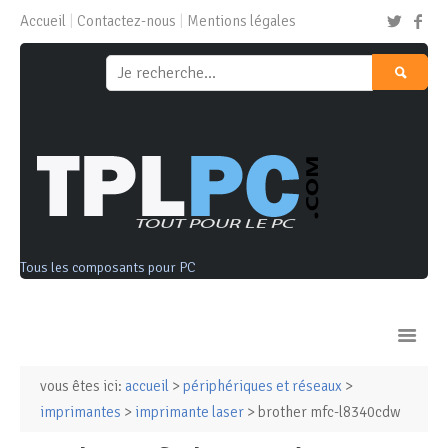
Accueil
Contactez-nous
Mentions légales
Tous les composants pour PC
vous êtes ici:
accueil
>
périphériques et réseaux
>
Ordinateurs & Tablettes
imprimantes
>
imprimante laser
> brother mfc-l8340cdw
Composants