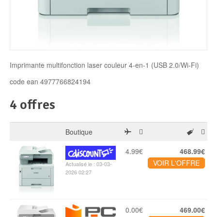
Disque SSD
Imprimante multifonction laser couleur 4-en-1 (USB 2.0/Wi-Fi)
code ean 4977766824194
4 offres
Boutique
4.99€
468.99€
VOIR L'OFFRE
Actualisé le : 03-03-
2026 02:27
0.00€
469.00€