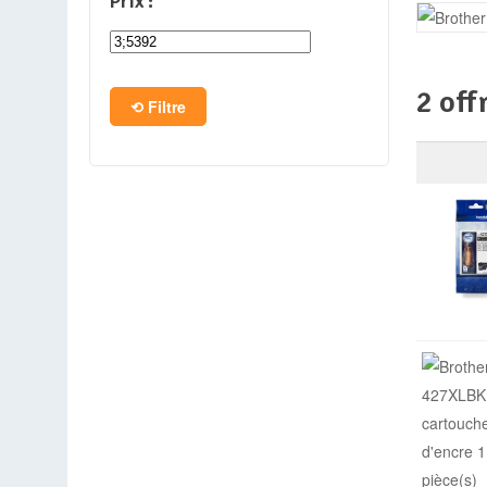
Prix :
PC en kit
Barebone
2 off
Filtre
Tablettes