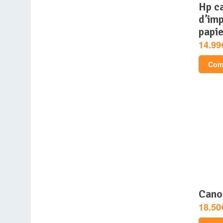
hp cartouche
d’imp
papie
14.99
Comp
can
18.50