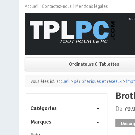
Accueil
Contactez-nous
Mentions légales
Tou
Ordinateurs & Tablettes
PC de bureau
vous êtes ici:
accueil
>
périphériques et réseaux
>
impr
bro
PC portable
Catégories
De
79.
Mini PC
Marques
Descrip
PC Tout-en-un