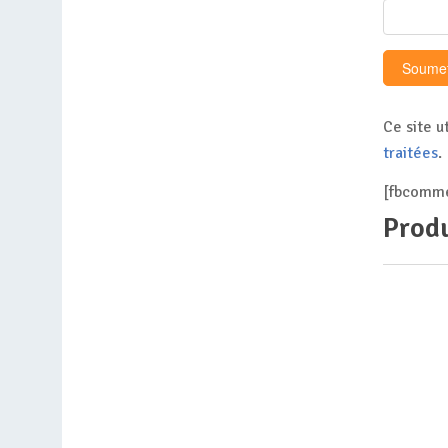
Ce site u
traitées
.
[fbcomme
Produ