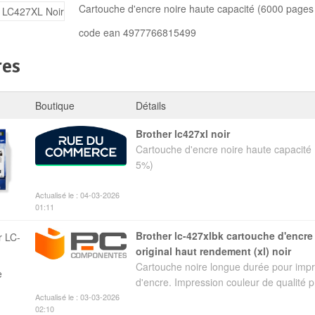
Cartouche d'encre noire haute capacité (6000 pages
Mémoire PC
code ean 4977766815499
Mémoire Notebook
res
Processeur
Boutique
Détails
Disque SSD
brother lc427xl noir
Cartouche d'encre noire haute capacité
5%)
Actualisé le : 04-03-2026
01:11
brother lc-427xlbk cartouche d'encre 1 pièce(s)
original haut rendement (xl) noir
Cartouche noire longue durée pour impr
d'encre. Impression couleur de qualité pr
Actualisé le : 03-03-2026
02:10