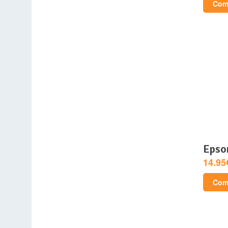
Comp
epso
14.95
Comp