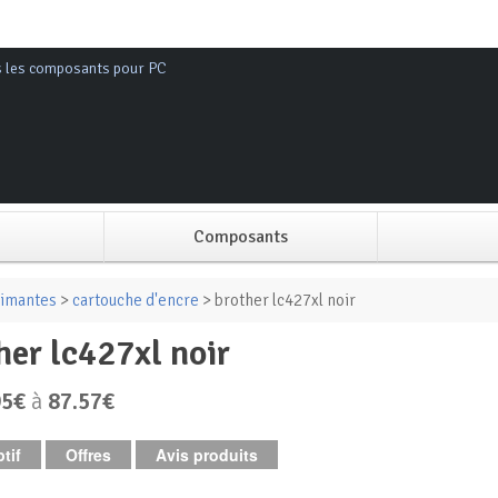
s les composants pour PC
Composants
Alimentation PC
imantes
>
cartouche d'encre
> brother lc427xl noir
ther lc427xl noir
Boitier PC
95€
à
87.57€
Carte graphique
tif
Offres
Avis produits
Carte mère