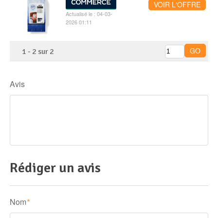
VOIR L'OFFRE
Actualisé le : 04-03-
2026 01:11
1
-
2
sur
2
Avis
Rédiger un avis
Nom
*