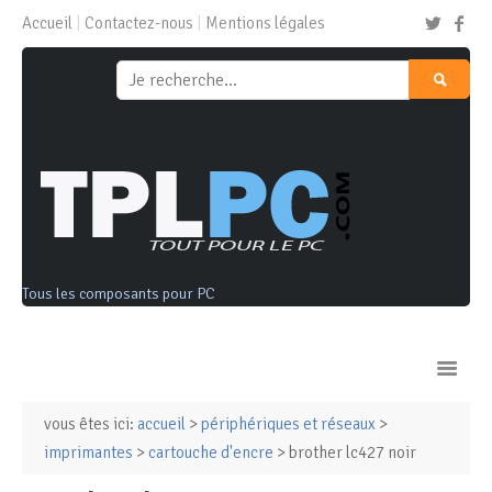
Accueil
Contactez-nous
Mentions légales
Tous les composants pour PC
vous êtes ici:
accueil
>
périphériques et réseaux
>
Ordinateurs & Tablettes
imprimantes
>
cartouche d'encre
> brother lc427 noir
Composants