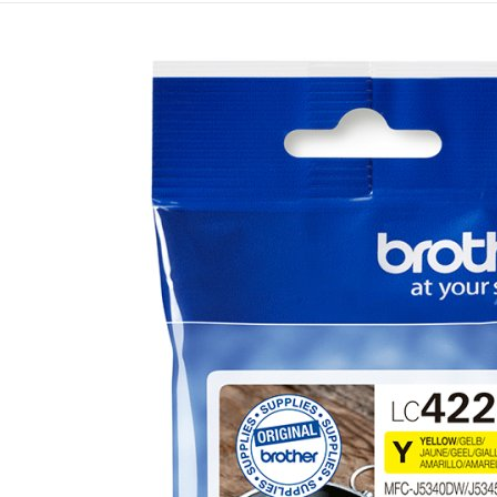
Mémoire PC
Mémoire Notebook
Processeur
Disque SSD