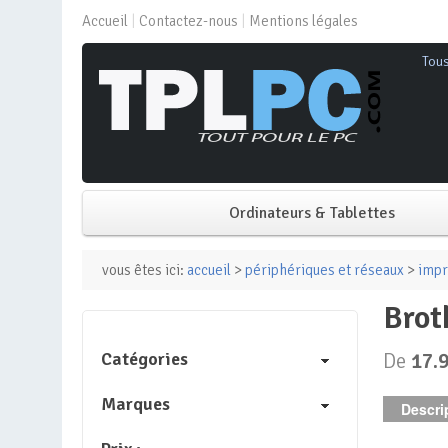
Accueil
Contactez-nous
Mentions légales
Tou
Ordinateurs & Tablettes
PC de bureau
vous êtes ici:
accueil
>
périphériques et réseaux
>
impr
bro
PC portable
Catégories
De
17.
Mini PC
Marques
Descrip
PC Tout-en-un