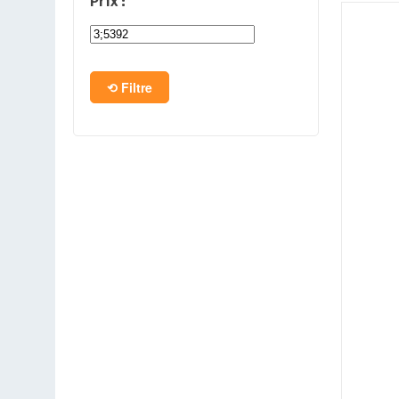
Prix :
PC en kit
Barebone
Filtre
Tablettes