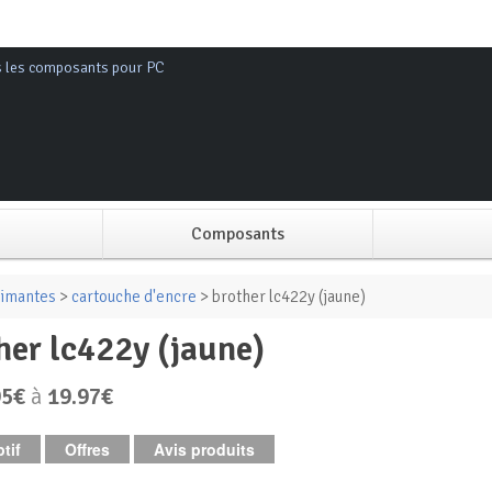
s les composants pour PC
Composants
Alimentation PC
imantes
>
cartouche d'encre
> brother lc422y (jaune)
ther lc422y (jaune)
Boitier PC
95€
à
19.97€
Carte graphique
tif
Offres
Avis produits
Carte mère