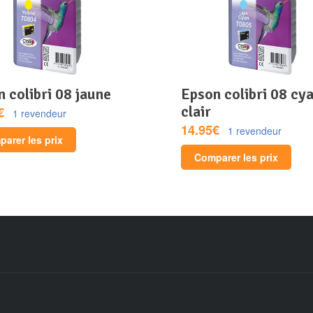
n colibri 08 jaune
epson colibri 08 cyan
clair
€
1 revendeur
14.95€
1 revendeur
arer les prix
Comparer les prix