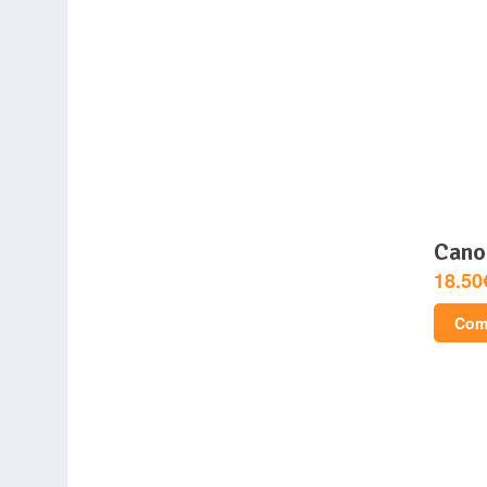
can
18.50
Comp