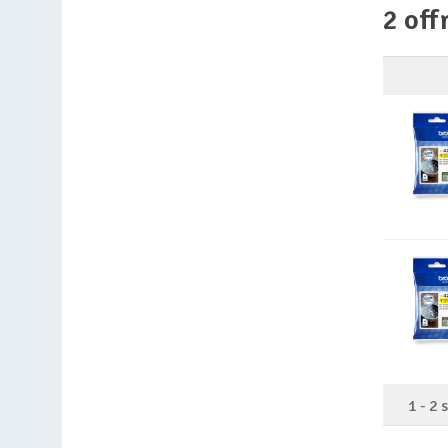
2 off
1
-
2