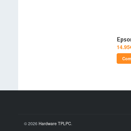
epso
14.95
Comp
© 2026
Hardware TPLPC
.