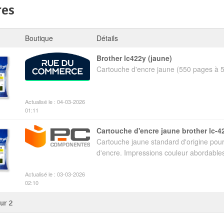
res
Boutique
Détails
brother lc422y (jaune)
Cartouche d'encre jaune (550 pages à 
Actualisé le : 04-03-2026
01:11
cartouche d'encre jaune brother lc-4
Cartouche jaune standard d'origine pour
d'encre. Impressions couleur abordables 
Actualisé le : 03-03-2026
02:10
sur
2