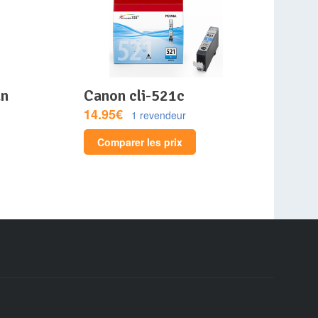
canon cli-521c
14.95€
1 revendeur
Comparer les prix