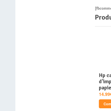
[fbcomme
Produ
hp cartouche
d’imp
papie
14.99
Comp