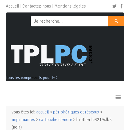
Accueil
Contactez-nous
Mentions légales
Tous les composants pour PC
vous êtes ici:
accueil
>
périphériques et réseaux
>
Ordinateurs & Tablettes
imprimantes
>
cartouche d'encre
> brother lc3219xlbk
(noir)
Composants