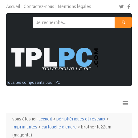
Accueil
Contactez-nous
Mentions légales
Tous les composants pour PC
vous êtes ici:
accueil
>
périphériques et réseaux
>
Ordinateurs & Tablettes
imprimantes
>
cartouche d'encre
> brother lc22um
(magenta)
Composants