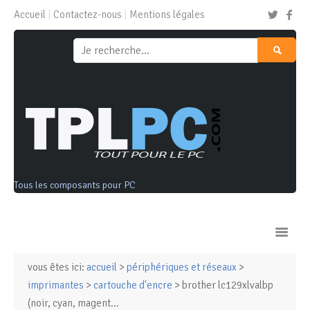
Accueil
Contactez-nous
Mentions légales
Tous les composants pour PC
vous êtes ici:
accueil
>
périphériques et réseaux
>
Ordinateurs & Tablettes
imprimantes
>
cartouche d'encre
> brother lc129xlvalbp
(noir, cyan, magent...
Composants