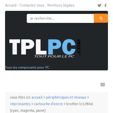
Accueil
Contactez-nous
Mentions légales
Tous les composants pour PC
vous êtes ici:
accueil
>
périphériques et réseaux
>
Ordinateurs & Tablettes
imprimantes
>
cartouche d'encre
> brother lc1280xl
(cyan, magenta, jaune)
Composants