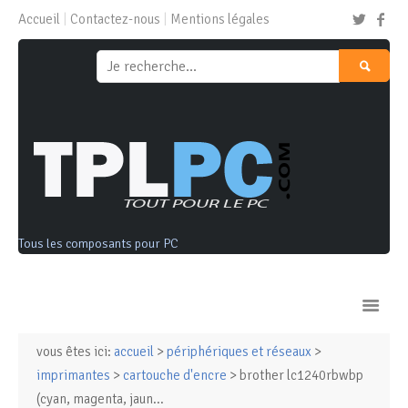
Accueil
Contactez-nous
Mentions légales
Tous les composants pour PC
vous êtes ici:
accueil
>
périphériques et réseaux
>
Ordinateurs & Tablettes
imprimantes
>
cartouche d'encre
> brother lc1240rbwbp
(cyan, magenta, jaun...
Composants