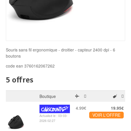
Disque SSD
Souris sans fil ergonomique - droitier - capteur 2400 dpi - 6
boutons
code ean 3760162067262
5 offres
Boutique
4.99€
19.95€
VOIR L'OFFRE
Actualisé le : 03-03-
2026 02:27