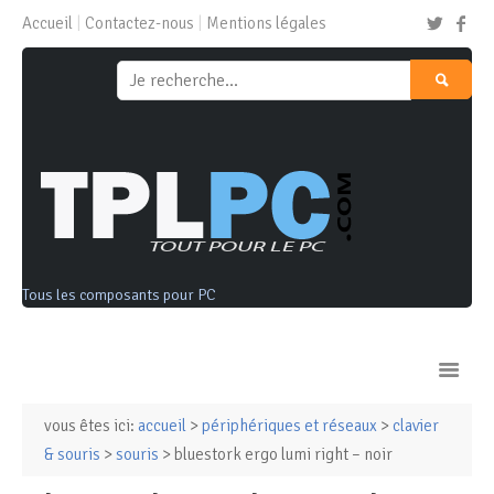
Accueil
Contactez-nous
Mentions légales
Tous les composants pour PC
vous êtes ici:
accueil
>
périphériques et réseaux
>
clavier
Ordinateurs & Tablettes
& souris
>
souris
> bluestork ergo lumi right – noir
Composants