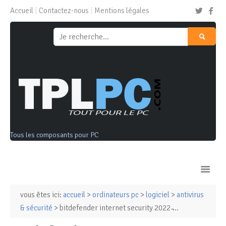
Accueil
Contactez-nous
Mentions légales
Tous les composants pour PC
vous êtes ici:
accueil
>
ordinateurs pc
>
logiciel
>
antivirus
Ordinateurs & Tablettes
& sécurité
> bitdefender internet security 2022 ̵...
Composants