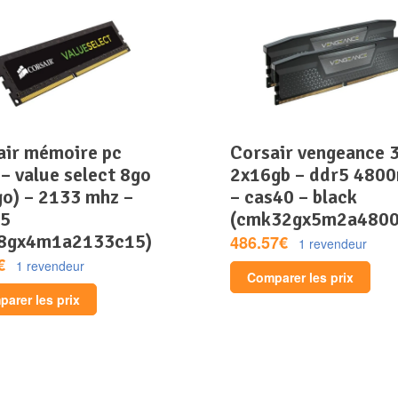
corsair vengeance 32gb
– value select 8go
2x16gb – ddr5 480
go) – 2133 mhz –
– cas40 – black
15
(cmk32gx5m2a4800
8gx4m1a2133c15)
486.57€
1 revendeur
€
1 revendeur
Comparer les prix
arer les prix