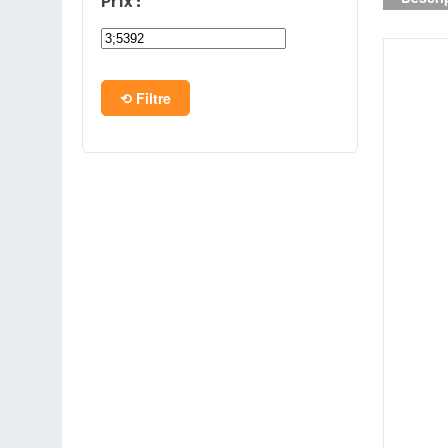
Prix :
PC en kit
Barebone
Filtre
Tablettes