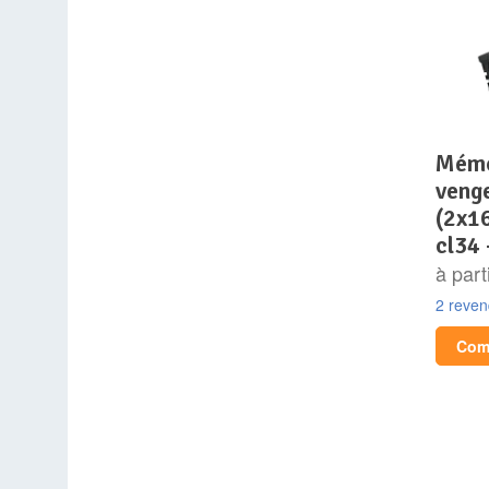
mémoire ram – corsair –
veng
(2x1
cl34 
à part
2 reve
Comp