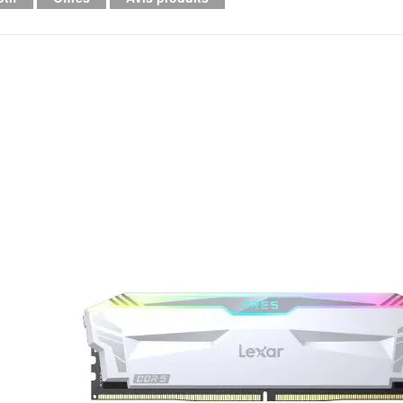
Mémoire PC
Mémoire Notebook
Processeur
Disque SSD