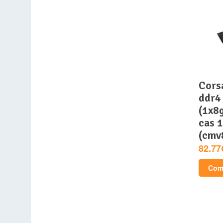
corsair mémoire pc
ddr4 
(1x8
cas 
(cmv
82.77
Comp