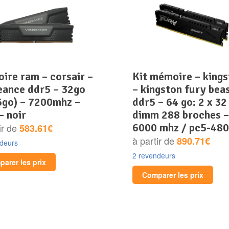
kit mémoire – kingston
eance ddr5 – 32go
– kingston fury beas
6go) – 7200mhz –
ddr5 – 64 go: 2 x 32
– noir
dimm 288 broches –
6000 mhz / pc5-48
ir de
583.61€
à partir de
890.71€
ndeurs
2 revendeurs
arer les prix
Comparer les prix