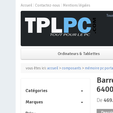
Accueil
Contactez-nous
Mentions légales
Tou
Ordinateurs & Tablettes
PC de bureau
vous êtes ici:
accueil
>
composants
>
mémoire pc porta
barrettes mémoire – lexar – ares rgb – 32go (2x16go) – ddr5 –
PC portable
6400
Catégories
Mini PC
De
469
Marques
PC Tout-en-un
Descrip