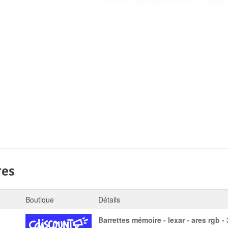
res
Boutique
Détails
barrettes mémoire - lexar - ares rgb - 32go (2x16go) -