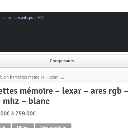
s les composants pour PC
Composants
Alimentation PC
ble
> barrettes mémoire – lexar –...
Boitier PC
 mhz – blanc
Carte graphique
.00€
à
759.00€
Carte mère
tif
Offres
Avis produits