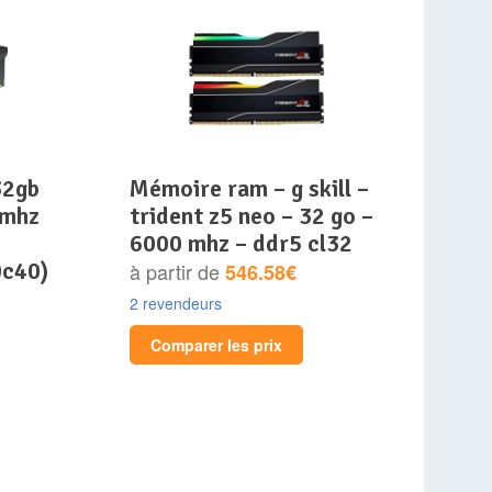
mémoire ram – g skill –
0mhz
trident z5 neo – 32 go –
6000 mhz – ddr5 cl32
c40)
à partir de
546.58€
2 revendeurs
Comparer les prix