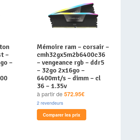
mémoire ram – corsair –
t –
cmh32gx5m2b6400c36
 go –
– vengeance rgb – ddr5
– 32go 2x16go –
000
6400mt/s – dimm – cl
36 – 1.35v
à partir de
572.95€
2 revendeurs
Comparer les prix