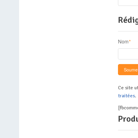
Rédig
Nom
*
Ce site u
traitées
.
[fbcomme
Produ