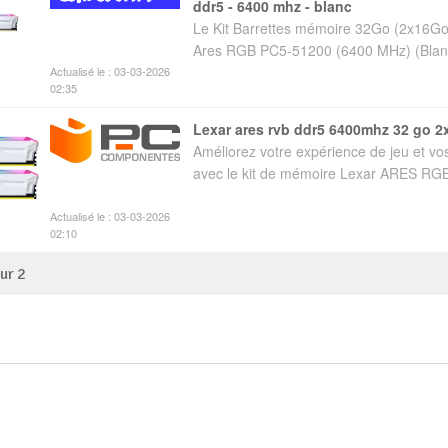
ddr5 - 6400 mhz - blanc
Le Kit Barrettes mémoire 32Go (2x16
Ares RGB PC5-51200 (6400 MHz) (Blanc)
Actualisé le : 03-03-2026
02:35
lexar ares rvb ddr5 6400mhz 32 go 2
Améliorez votre expérience de jeu et v
avec le kit de mémoire Lexar ARES RG
Actualisé le : 03-03-2026
02:10
sur
2