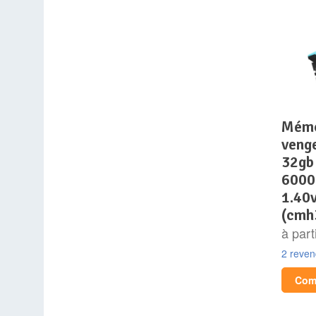
mémoire ram – corsair –
veng
32gb
6000
1.40v
(cmh
à part
2 reve
Comp