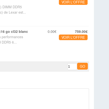
VOIR L'OFFRE
Go) DIMM DDR5
 de Lexar est...
x16 go cl32 blanc
0.00€
759.00€
os performances
VOIR L'OFFRE
B DDR5 6...