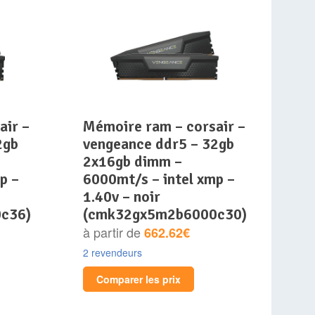
mémoire ram – corsair –
2gb
vengeance ddr5 – 32gb
2x16gb dimm –
p –
6000mt/s – intel xmp –
1.40v – noir
c36)
(cmk32gx5m2b6000c30)
à partir de
662.62€
2 revendeurs
Comparer les prix