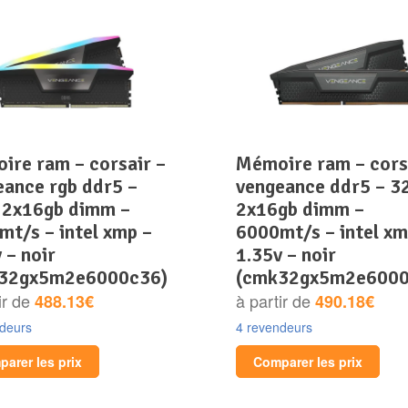
mémoire ram – corsair –
eance rgb ddr5 –
vengeance ddr5 – 3
 2x16gb dimm –
2x16gb dimm –
mt/s – intel xmp –
6000mt/s – intel xm
 – noir
1.35v – noir
32gx5m2e6000c36)
(cmk32gx5m2e6000
ir de
à partir de
488.13€
490.18€
ndeurs
4 revendeurs
arer les prix
Comparer les prix