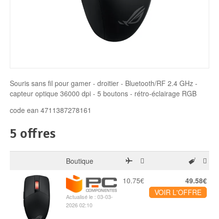
Disque SSD
Souris sans fil pour gamer - droitier - Bluetooth/RF 2.4 GHz -
capteur optique 36000 dpi - 5 boutons - rétro-éclairage RGB
code ean 4711387278161
5 offres
Boutique
10.75€
49.58€
VOIR L'OFFRE
Actualisé le : 03-03-
2026 02:10