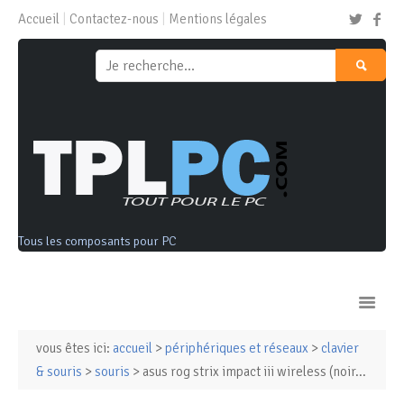
Accueil
Contactez-nous
Mentions légales
Tous les composants pour PC
vous êtes ici:
accueil
>
périphériques et réseaux
>
clavier
Ordinateurs & Tablettes
& souris
>
souris
> asus rog strix impact iii wireless (noir...
Composants