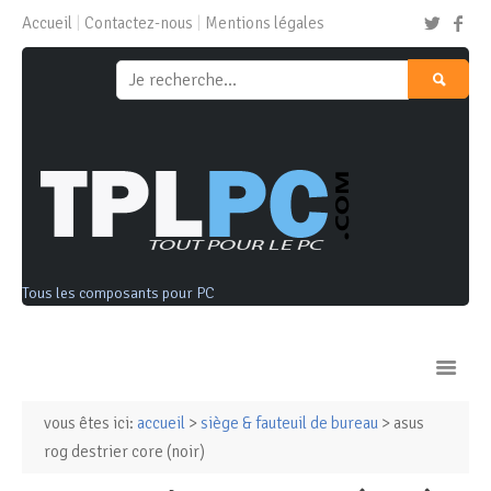
Accueil
Contactez-nous
Mentions légales
Tous les composants pour PC
vous êtes ici:
accueil
>
siège & fauteuil de bureau
> asus
Ordinateurs & Tablettes
rog destrier core (noir)
Composants