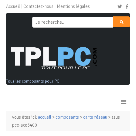
Accueil
Contactez-nous
Mentions légales
Tous les composants pour PC
vous êtes ici:
accueil
>
composants
>
carte réseau
> asus
Ordinateurs & Tablettes
pce-axe5400
Composants