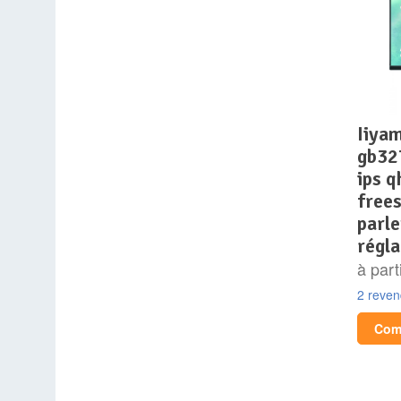
iiyama g-master
gb32
ips 
free
parl
régla
à part
2 reve
Comp