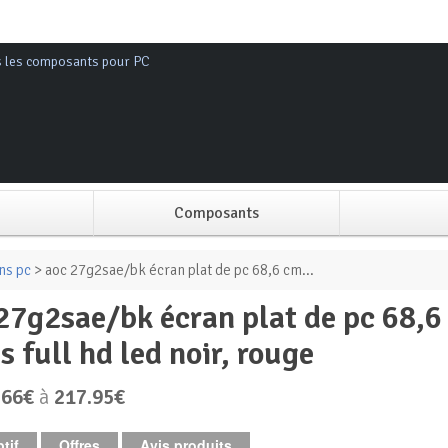
s les composants pour PC
Composants
Alimentation PC
ns pc
> aoc 27g2sae/bk écran plat de pc 68,6 cm...
Boitier PC
s full hd led noir, rouge
Carte graphique
.66€
à
217.95€
Carte mère
tif
Offres
Avis produits