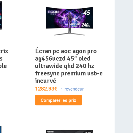
écran pc aoc agon pro
s
ag456uczd 45″ oled
ble
ultrawide qhd 240 hz
freesync premium usb-c
incurvé
1282.93€
1 revendeur
Comparer les prix