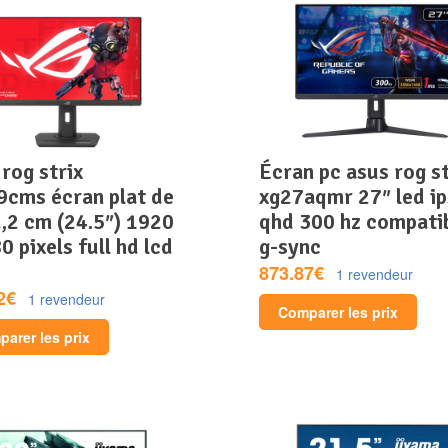
écran pc asus rog strix
9cms écran plat de
xg27aqmr 27″ led ip
,2 cm (24.5″) 1920
qhd 300 hz compati
0 pixels full hd lcd
g-sync
873.87€
1 revendeur
2€
1 revendeur
Comparer les prix
arer les prix