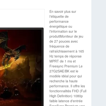
En savoir plus sur
l'étiquette de
performance
énergétique ou
l'information sur le
produitMoniteur de jeu
de 27 pouces avec
fréquence de
rafraîchissement à 165
Hz temps de réponse
MPRT de 1 ms et
Freesync Premium Le
27G2SAE/BK est le
modèle idéal pour qui
recherche la haute
performance. Il offre les
fonctionnalités FHD (Full
High Definition) 1080p
faible latence d'entrée
FreeSync Premium une