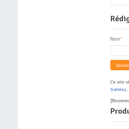
Rédig
Nom
*
Ce site u
traitées
.
[fbcomme
Produ