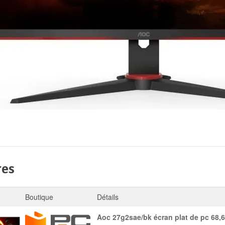
res
Boutique
Détails
aoc 27g2sae/bk écran plat de pc 68,6 cm (27") 1920 x