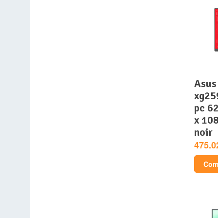
asus rog strix
xg25
pc 62
x 108
noir
475.0
Comp