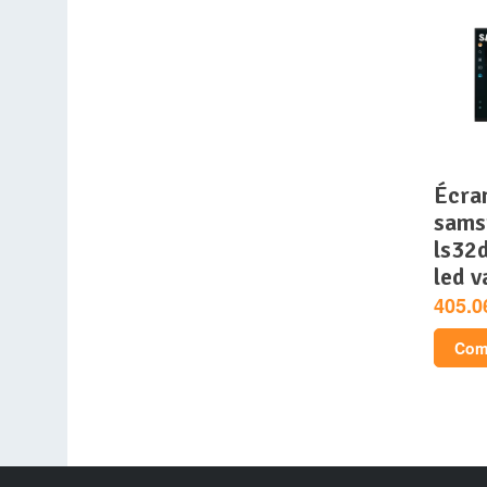
écran pc intelligent
sams
ls32
led v
405.0
Comp