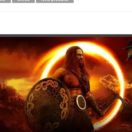
Mémoire PC
Mémoire Notebook
Processeur
Disque SSD