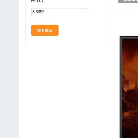
Prix :
PC en kit
Barebone
Filtre
Tablettes