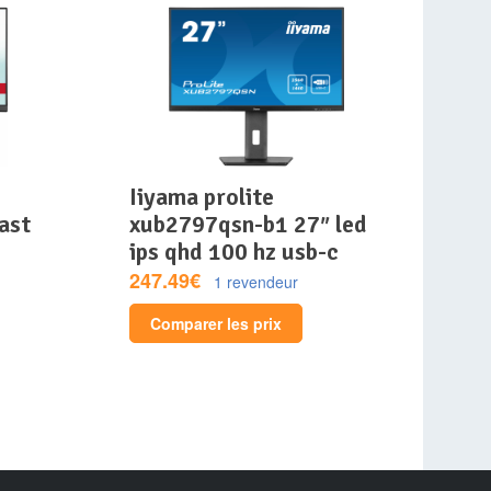
iiyama prolite
ast
xub2797qsn-b1 27″ led
s
ips qhd 100 hz usb-c
247.49€
1 revendeur
Comparer les prix