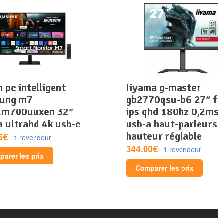
iiyama g-master
ung m7
gb2770qsu-b6 27″ f
dm700uuxen 32″
ips qhd 180hz 0,2m
a ultrahd 4k usb-c
usb-a haut-parleurs
hauteur réglable
6€
1 revendeur
344.00€
1 revendeur
arer les prix
Comparer les prix