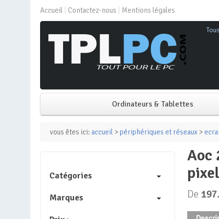
Accueil
Contactez-nous
Mentions légales
Tou
Ordinateurs & Tablettes
PC de bureau
vous êtes ici:
accueil
>
périphériques et réseaux
>
ecra
aoc 27g2sae/bk écran plat de pc 68,6 cm (27″) 1920 x 1080
PC portable
pixel
Catégories
Mini PC
De
197
Marques
PC Tout-en-un
Descrip