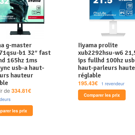
iiyama prolite
71qsu-b1 32″ fast
xub2292hsu-w6 21,
qhd 165hz 1ms
ips fullhd 100hz usb
sync usb-a haut-
haut-parleurs haut
eurs hauteur
réglable
ble
195.43€
1 revendeur
ir de
334.81€
Comparer les prix
ndeurs
arer les prix