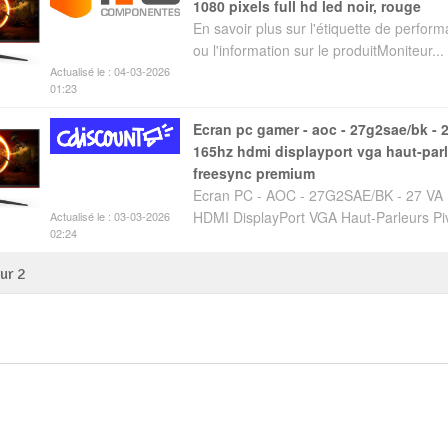
1080 pixels full hd led noir, rouge
En savoir plus sur l'étiquette de perfor
ou l'information sur le produitMoniteur...
Actualisé le : 04-03-2026
01:23
ecran pc gamer - aoc - 27g2sae/bk - 27 va fhd 1ms
165hz hdmi displayport vga haut-parl
freesync premium
Ecran PC - AOC - 27G2SAE/BK - 27 V
HDMI DisplayPort VGA Haut-Parleurs Piv
Actualisé le : 03-03-2026
02:24
sur
2