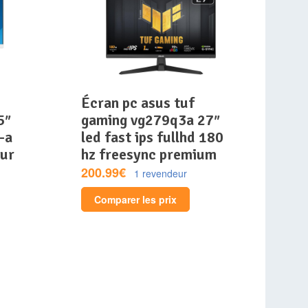
écran pc asus tuf
5″
gaming vg279q3a 27″
-a
led fast ips fullhd 180
eur
hz freesync premium
200.99€
1 revendeur
Comparer les prix