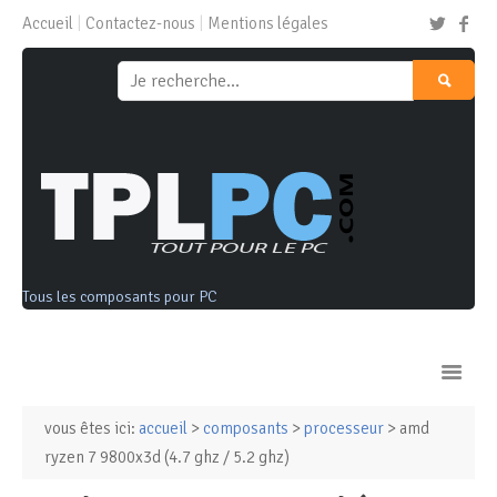
Accueil
Contactez-nous
Mentions légales
Tous les composants pour PC
vous êtes ici:
accueil
>
composants
>
processeur
> amd
Ordinateurs & Tablettes
ryzen 7 9800x3d (4.7 ghz / 5.2 ghz)
Composants