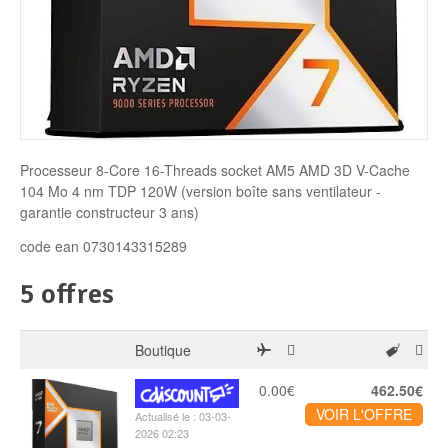
Disque SSD
Processeur 8-Core 16-Threads socket AM5 AMD 3D V-Cache
104 Mo 4 nm TDP 120W (version boîte sans ventilateur -
garantie constructeur 3 ans)
code ean 0730143315289
5 offres
Boutique
0.00€
462.50€
VOIR L'OFFRE
Actualisé le : 03-03-
2026 02:23