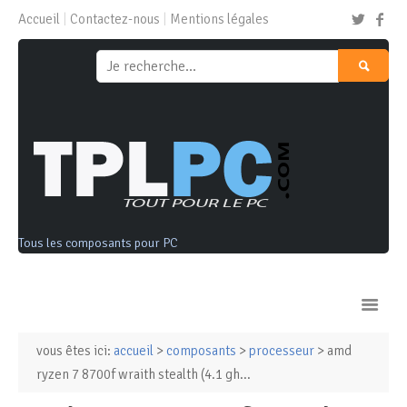
Accueil
Contactez-nous
Mentions légales
Tous les composants pour PC
vous êtes ici:
accueil
>
composants
>
processeur
> amd
Ordinateurs & Tablettes
ryzen 7 8700f wraith stealth (4.1 gh...
Composants