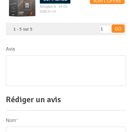
VOIR L'OFFRE
Actualisé le : 04-03-
2026 01:14
1
-
5
sur
5
Avis
Rédiger un avis
Nom
*