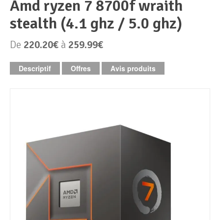
amd ryzen 7 8700f wraith
stealth (4.1 ghz / 5.0 ghz)
Périphériques & Réseaux
PC de bureau
De
220.20€
à
259.99€
PC portable
Alimentation PC
Descriptif
Offres
Avis produits
Mini PC
Boitier PC
Clavier & Souris
PC Tout-en-un
Carte graphique
Ecran PC
PC en kit
Carte mère
Imprimante
Barebone
Mémoire PC
Réseaux
Tablettes
Mémoire Notebook
Processeur