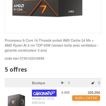
Disque SSD
Processeur 8-Core 16-Threads socket AM5 Cache 24 Mo +
AMD Ryzen AI 4 nm TDP 65W (version boîte avec ventilateur -
garantie constructeur 3 ans)
code ean 0730143316699
5 offres
Boutique
4.95€
220.20€
VOIR L'OFFRE
Actualisé le : 03-03-
2026 02:23