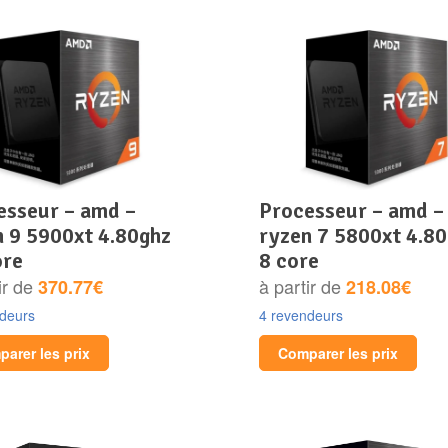
processeur – amd –
n 9 5900xt 4.80ghz
ryzen 7 5800xt 4.8
ore
8 core
ir de
à partir de
370.77€
218.08€
ndeurs
4 revendeurs
arer les prix
Comparer les prix