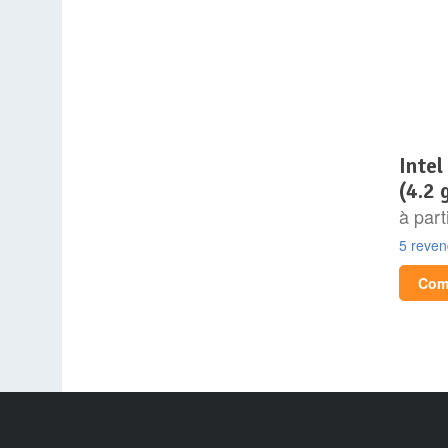
intel core ultra 5 245k
(4.2 
à part
5 reve
Comp