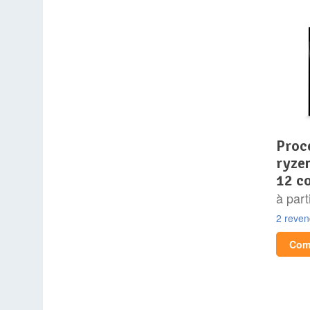
processeur – amd –
ryze
12 c
à part
2 reve
Comp