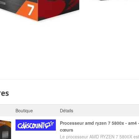
res
Boutique
Détails
processeur amd ryzen 7 5800x - am4 - 470 ghz - 8
cœurs
Le processeur AMD RYZEN 7 5800X est