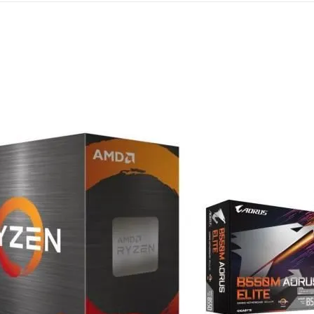
Mémoire PC
Mémoire Notebook
Processeur
Disque SSD