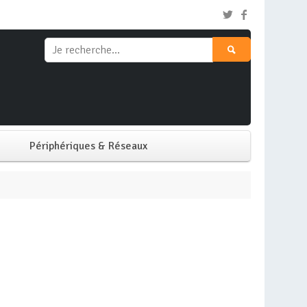
Périphériques & Réseaux
Clavier & Souris
)
Ecran PC
Imprimante
Réseaux