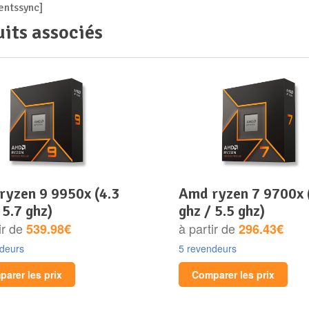
ntssync]
its associés
amd ryzen 7 9700x (3.8
 5.7 ghz)
ghz / 5.5 ghz)
ir de
à partir de
539.98€
296.43€
ndeurs
5 revendeurs
arer les prix
Comparer les prix