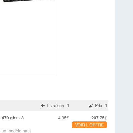
Livraison
Prix
4.95€
207.75€
VOIR L'OFFRE
 un modèle haut