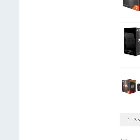
1
-
3