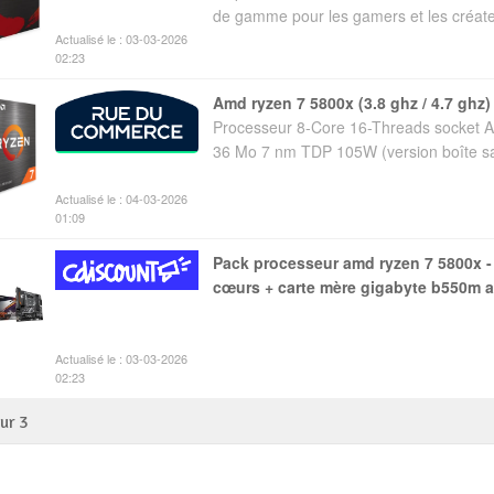
de gamme pour les gamers et les créate
Actualisé le : 03-03-2026
02:23
amd ryzen 7 5800x (3.8 ghz / 4.7 ghz)
Processeur 8-Core 16-Threads socke
36 Mo 7 nm TDP 105W (version boîte san
Actualisé le : 04-03-2026
01:09
pack processeur amd ryzen 7 5800x - am4 - 470 ghz - 8
cœurs + carte mère gigabyte b550m a
Actualisé le : 03-03-2026
02:23
sur
3