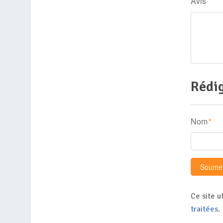
Avis
Rédig
Nom
*
Ce site u
traitées
.