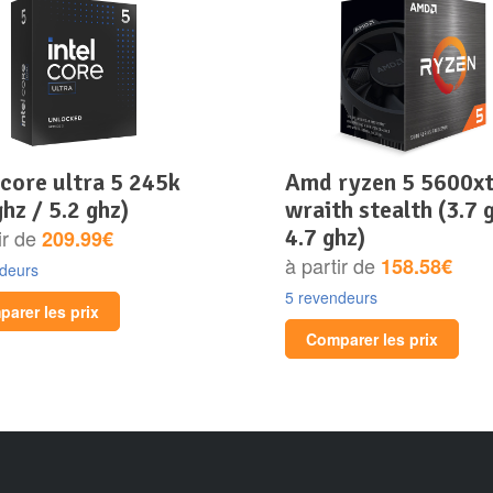
amd ryzen 5 5600xt
ghz / 5.2 ghz)
wraith stealth (3.7 
4.7 ghz)
ir de
209.99€
à partir de
158.58€
ndeurs
5 revendeurs
arer les prix
Comparer les prix