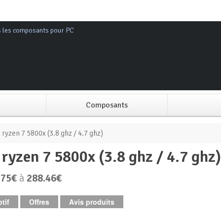
s les composants pour PC
Composants
Alimentation PC
ryzen 7 5800x (3.8 ghz / 4.7 ghz)
 ryzen 7 5800x (3.8 ghz / 4.7 ghz
Boitier PC
.75€
à
288.46€
Carte graphique
tif
Offres
Avis produits
Carte mère