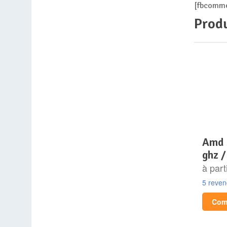
[fbcomme
Produ
amd ryzen 9 9950x (4.3
ghz /
à part
5 reve
Comp