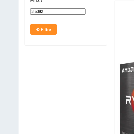
Prix :
PC en kit
Barebone
Filtre
Tablettes