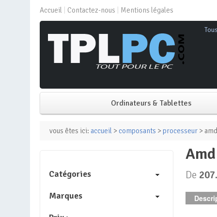
Accueil
Contactez-nous
Mentions légales
Tou
Ordinateurs & Tablettes
PC de bureau
vous êtes ici:
accueil
>
composants
>
processeur
> amd 
amd
PC portable
Catégories
De
207
Mini PC
Marques
Descrip
PC Tout-en-un