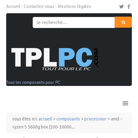
Accueil
Contactez-nous
Mentions légales
Tous les composants pour PC
vous êtes ici:
accueil
>
composants
>
processeur
> amd –
Ordinateurs & Tablettes
ryzen 5 5600g box (100-10000...
Composants